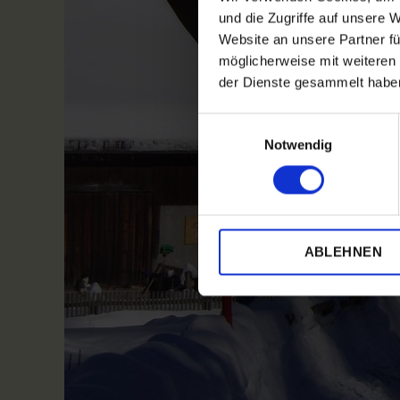
und die Zugriffe auf unsere 
Website an unsere Partner fü
möglicherweise mit weiteren
der Dienste gesammelt habe
E
Notwendig
i
n
w
i
l
ABLEHNEN
l
i
g
u
n
g
s