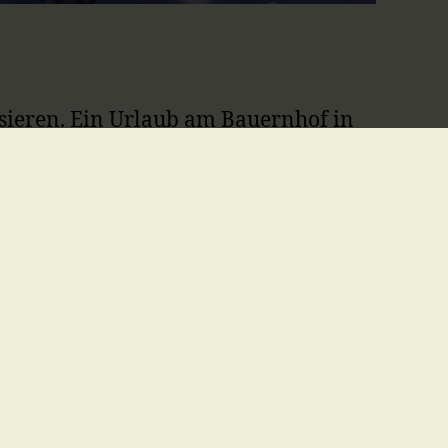
essieren. Ein Urlaub am Bauernhof in
ee
, oberhalb des Wulfeniadorfs
Gailtal und die Gipfel der
touren, Motorradtouren, sowie
 Winterurlaub im Schigebiet Nassfeld.
zu jeder Jahreszeit genießen.
willkommen heißen!