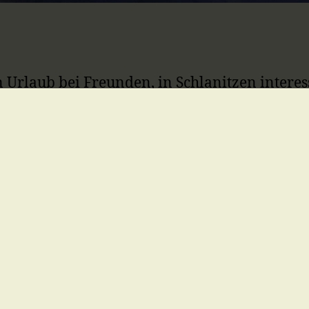
en Urlaub bei Freunden, in Schlanitzen inter
er immer wieder ein Erlebnis.
der
Region Nassfeld Hermagor Pressegger S
inen wunderbaren Ausblick über das gesamte 
n.
deale Ausgangspunkt für Wanderungen, Bike
en oder Slowenien.
, das ist die ideale Lage für Ihren Schi- bzw.
en können Sie ihren Urlaub unbeschwert und 
d würden Sie gerne einmal als Gast bei uns 